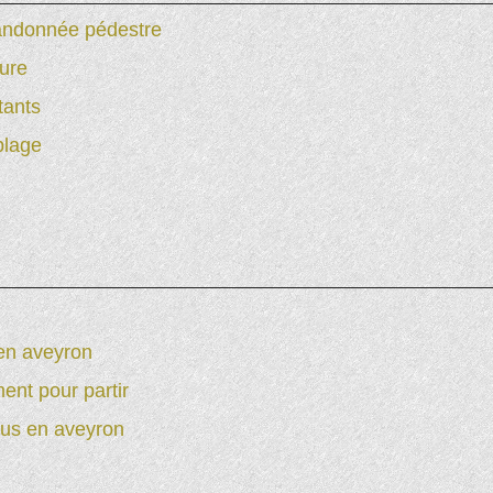
randonnée pédestre
ture
tants
plage
 en aveyron
ent pour partir
ous en aveyron