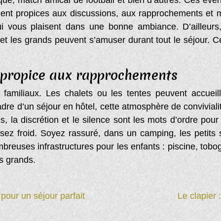
que, match amical de football et bien d’autres. Ces évé
rement propices aux discussions, aux rapprochements et
qui vous plaisent dans une bonne ambiance. D’ailleurs
ts et les grands peuvent s’amuser durant tout le séjour
propice aux rapprochements
miliaux. Les chalets ou les tentes peuvent accueilli
dre d’un séjour en hôtel, cette atmosphère de conviviali
, la discrétion et le silence sont les mots d’ordre pou
sez froid. Soyez rassuré, dans un camping, les petits s
ombreuses infrastructures pour les enfants : piscine, tobog
s grands.
pour un séjour parfait
Le clapier