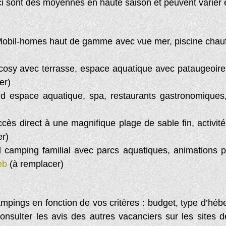
ci sont des moyennes en haute saison et peuvent varier 
obil-homes haut de gamme avec vue mer, piscine chauffé
cosy avec terrasse, espace aquatique avec pataugeoire
er)
d espace aquatique, spa, restaurants gastronomiques
ès direct à une magnifique plage de sable fin, activité
er)
amping familial avec parcs aquatiques, animations pou
web
(à remplacer)
campings en fonction de vos critères : budget, type d’héb
nsulter les avis des autres vacanciers sur les sites 