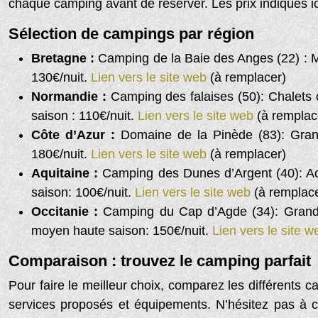
chaque camping avant de réserver. Les prix indiqués i
Sélection de campings par région
Bretagne :
Camping de la Baie des Anges (22) : M
130€/nuit.
Lien vers le site web
(à remplacer)
Normandie :
Camping des falaises (50): Chalets 
saison : 110€/nuit.
Lien vers le site web
(à remplac
Côte d’Azur :
Domaine de la Pinède (83): Gran
180€/nuit.
Lien vers le site web
(à remplacer)
Aquitaine :
Camping des Dunes d’Argent (40): Acc
saison: 100€/nuit.
Lien vers le site web
(à remplac
Occitanie :
Camping du Cap d’Agde (34): Grand c
moyen haute saison: 150€/nuit.
Lien vers le site 
Comparaison : trouvez le camping parfait
Pour faire le meilleur choix, comparez les différents 
services proposés et équipements. N’hésitez pas à co