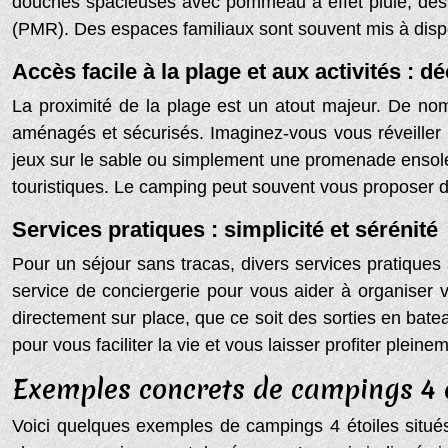
douches spacieuses avec pommeau à effet pluie, des
(PMR). Des espaces familiaux sont souvent mis à disposi
Accès facile à la plage et aux activités : d
La proximité de la plage est un atout majeur. De nom
aménagés et sécurisés. Imaginez-vous vous réveiller 
jeux sur le sable ou simplement une promenade ensolei
touristiques. Le camping peut souvent vous proposer des
Services pratiques : simplicité et sérénité
Pour un séjour sans tracas, divers services pratiques s
service de conciergerie pour vous aider à organiser 
directement sur place, que ce soit des sorties en bate
pour vous faciliter la vie et vous laisser profiter plei
Exemples concrets de campings 4 é
Voici quelques exemples de campings 4 étoiles situés e