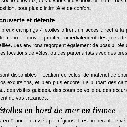
 sèche-cheveux, des lavabos individuels et même des é
tion, pour plus d’intimité et de confort.
écouverte et détente
breux campings 4 étoiles offrent un accès direct à la 
le matin et pouvoir profiter immédiatement des joies de
llée. Les environs regorgent également de possibilités d
 locations de vélos, ou des partenariats avec des presta
ont disponibles : location de vélos, de matériel de sport
vos excursions, et bien plus encore. La plupart des ca
au, des visites guidées, des cours de voile ou des excur
nement de vos vacances.
toiles en bord de mer en france
n France, classés par régions. Il est impératif de vérifi